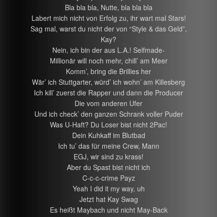
Bla bla bla, Nutte, bla bla bla
Labert mich nicht von Erfolg zu, ihr wart mal Stars!
Sag mal, warst du nicht der von “Style & das Geld”,
Kay?
Nein, ich bin der aus L.A.! Selfmade-
Millionär will noch mehr, chill’ am Meer
Komm’, bring die Brillies her
Wär’ ich Stuttgarter, würd’ ich wohn’ am Killesberg
Ich kill’ zuerst die Rapper und dann die Producer
Die vom anderen Ufer
Und ich check’ den ganzen Schrank voller Puder
Was U-Haft? Du Loser bist nicht 2Pac!
Dein Kuhkaff im Blutbad
Ich tu’ das für meine Crew, Mann
EGJ, wir sind zu krass!
Aber du Spast bist nicht ich
C-c-c-crime Payz
Yeah I did it my way, uh
Jetzt hat Kay Swag
Es heißt Maybach und nicht May-Back