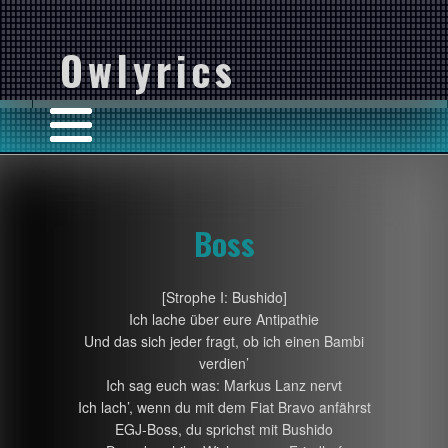
Owlyrics
Boss
[Strophe I: Bushido]
Ich lache über eure Antipathie
Und das sich jeder fragt, ob ich einen Bambi
verdien’
Ich sag euch was: Markus Lanz nervt
Ich lach’, wenn du mit dem Fiat Bravo anfährst
EGJ-Boss, du sprichst mit Bushido