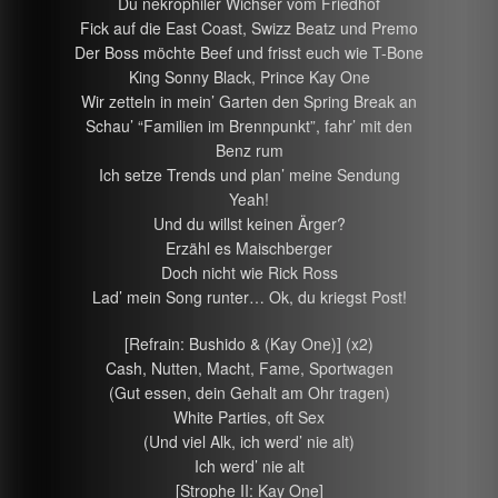
Du nekrophiler Wichser vom Friedhof
Fick auf die East Coast, Swizz Beatz und Premo
Der Boss möchte Beef und frisst euch wie T-Bone
King Sonny Black, Prince Kay One
Wir zetteln in mein’ Garten den Spring Break an
Schau’ “Familien im Brennpunkt”, fahr’ mit den
Benz rum
Ich setze Trends und plan’ meine Sendung
Yeah!
Und du willst keinen Ärger?
Erzähl es Maischberger
Doch nicht wie Rick Ross
Lad’ mein Song runter… Ok, du kriegst Post!
[Refrain: Bushido & (Kay One)] (x2)
Cash, Nutten, Macht, Fame, Sportwagen
(Gut essen, dein Gehalt am Ohr tragen)
White Parties, oft Sex
(Und viel Alk, ich werd’ nie alt)
Ich werd’ nie alt
[Strophe II: Kay One]