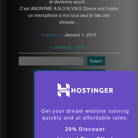
et devienne sourd…
C’est ANONYME A.N.O.N.Y.M.E Donne moi l’instru
un microphone a moi tous seul je fais une
émeute…
January 1, 2012
Posted by:
on
←
previous -
next
→
Search
Get your dream website running
quickly and at affordable rates.
20% Discount