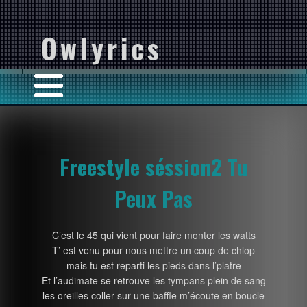
Owlyrics
Freestyle séssion2 Tu
Peux Pas
C’est le 45 qui vient pour faire monter les watts
T’ est venu pour nous mettre un coup de chlop
mais tu est reparti les pieds dans l’platre
Et l’audimate se retrouve les tympans plein de sang
les oreilles coller sur une baffle m’écoute en boucle