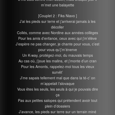
m’met une balayette
[Couplet 2 : Fiks Niavo ]
J’ai les pieds sur terre et j’arriverai jamais à les
décoller
Collés, comme avec Nordine aux années collèges
Pour les amis d’enfance, ceux avec qui j’m’élève
J’espère ne pas changer, je chante pour vous, c’est
pour vous qu’j’m’énerve
Un K-way, protégez-moi, du mauvais temps
Au cas où, j’joue les malins, et j’monte d’un cran
Pour les Amonts, rappelez-moi tous les vieux
survêt’
J’me sapais tellement mal que dans la té-c’ on
m’appelait l’slovaque
Vous êtes les seuls, les seuls à qui je pouvais dire
ça
Pas aux petites salopes qui prétendent avoir tout
plein d’dossiers
J’avance, les pieds sur terre sur un terrain miné