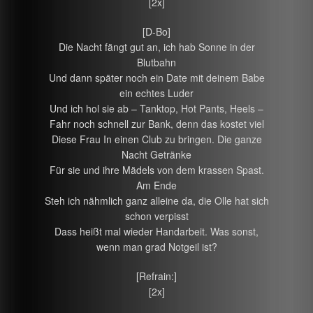
[2x]
[D-Bo]
Die Nacht fängt gut an, ich hab Sonne in der
Blutbahn
Und dann später noch ein Date mit deinem Babe
ein echtes Luder
Und ich hol sie ab – Tanktop, Hot Pants, Heels –
Fahr noch schnell zur Bank, denn das kostet viel
Diese Frau In einen Club zu bringen. Die ganze
Nacht Getränke
Für sie und ihre Mädels von dem krassen Spast.
Am Ende
Steh ich nähmlich ganz alleine da, die Olle hat sich
schon verpisst
Dass heißt mal wieder Handarbeit. Was sonst,
wenn man grad Notgeil ist?
[Refrain:]
[2x]