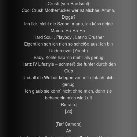
[Crush (von Hardsoul)]
Cool Crush Motherfucker wer ist Michael Amma,
Digga?
Ich fick’ nicht die Szene, mann, ich küss deine
Mama. Ha-Ha-Ha-
Hard Soul , Playboy , Latino Crusher
Eigentlich seh ich nich so scheiße aus: Ich bin
Undercover.(Yeeah)
Baby, Kohle hab ich mehr als genug
Hartz IV Lifestyle – schmeiß die fünfer durch den
Club
Und all die Weiber kriegen von mir einfach nicht
genug
Ich glaub sie könn’ nicht ohne mich, denn sie
behandeln mich wie Luft
[Refrain:]
[2x]
[Raf Camora]
Ah