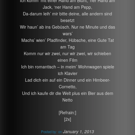
Ich komm’ mit einer Hand am Blunt, ‘ner Hand am
Jack, ‘ner Hand am Pepp,
Da-darum leih’ mir bitte deine, alle andern sind
besetzt
Wir haun’ ab ins Gebüsch. Nur ne Minute und das
wars’
Machs’ wien’ Pfadfinder, Hübsche, eine Gute Tat
am Tag
Komm nur wir zwei, nur wir zwei, wir schieben
einen Film
Ich bin romantisch – in meim’ Wohnwagen spiele
ich Klavier
Lad dich ein auf ein Dinner und ein Himbeer-
Cornetto,
Und ich kaufe dir die Welt plus ein Bier aus dem
Netto
[Refrain:]
[2x]
January 1, 2013
Posted by:
on