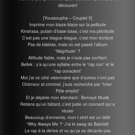
découvert
[Youssoupha – Couplet 5]
Imprime mon blaze-blaze sur la pellicule
Kinshasa, putain d’base-base, c’est ma plénitude
C’est pas une blague-blague, c’est mon écriture
Pas de blablas, mais où est passé l’album
“Négritude” ?
Attitude fiable, mais je n’suis pas confiant
Bellek : y’a qu’une syllabe entre le “rap con” et le
“rap conscient”
Moi j’ai ce côté visionnaire que d’autres n’ont pas
Chômeur et criminel, j’suis recherché par “Inter-
Pôle emploi”
Et je déploie mon étendard : Bomayé Musik
Retiens qu’un bâtard, c’est juste un connard qui a
réussi
Beaucoup d’ennemis, mon t-shirt est un délit
“Why Always Me ?” J’ai le swag de Balotelli
Le rap à la dérive et vu qu’ça se décante pas