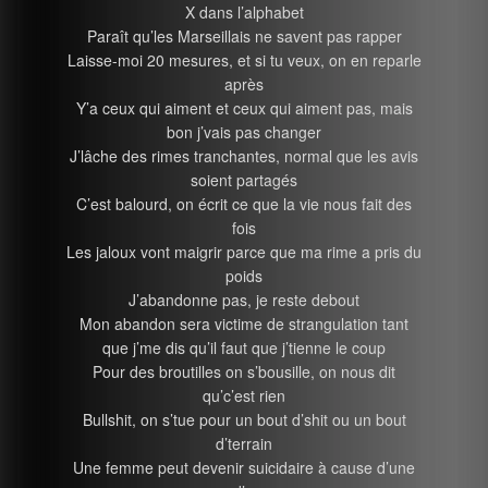
X dans l’alphabet
Paraît qu’les Marseillais ne savent pas rapper
Laisse-moi 20 mesures, et si tu veux, on en reparle
après
Y’a ceux qui aiment et ceux qui aiment pas, mais
bon j’vais pas changer
J’lâche des rimes tranchantes, normal que les avis
soient partagés
C’est balourd, on écrit ce que la vie nous fait des
fois
Les jaloux vont maigrir parce que ma rime a pris du
poids
J’abandonne pas, je reste debout
Mon abandon sera victime de strangulation tant
que j’me dis qu’il faut que j’tienne le coup
Pour des broutilles on s’bousille, on nous dit
qu’c’est rien
Bullshit, on s’tue pour un bout d’shit ou un bout
d’terrain
Une femme peut devenir suicidaire à cause d’une