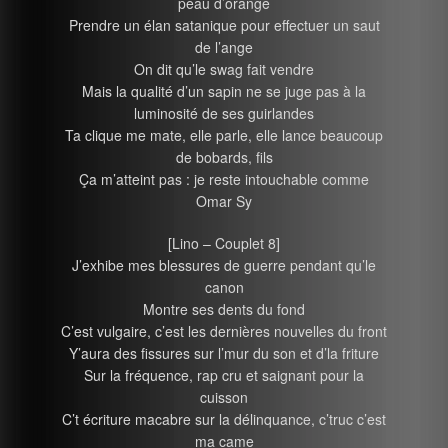
peau d’orange
Prendre un élan satanique pour effectuer un saut
de l’ange
On dit qu’le swag fait vendre
Mais la qualité d’un sapin ne se juge pas à la
luminosité de ses guirlandes
Ta clique me mate, elle parle, elle lance beaucoup
de bobards, fils
Ça m’atteint pas : je reste intouchable comme
Omar Sy
[Lino – Couplet 8]
J’exhibe mes blessures de guerre pendant qu’le
canon
Montre ses dents du fond
C’est vulgaire, c’est les dernières nouvelles du front
Y’aura des fissures sur l’mur du son et d’la friture
Sur la fréquence, rap cru et saignant pour la
cuisson
C’t écriture macabre sur la délinquance, c’truc c’est
ma came