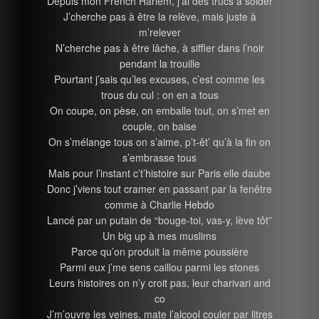
Depuis mon French Harlem, j’ai des trucs à solder
J’cherche pas à être la relève, mais juste à
m’relever
N’cherche pas à être lâche, à siffler dans l’noir
pendant la trouille
Pourtant j’sais qu’les excuses, c’est comme les
trous du cul : on en a tous
On coupe, on pèse, on emballe tout, on s’met en
couple, on baise
On s’mélange tous on s’aime, p’t-êt’ qu’à la fin on
s’embrasse tous
Mais pour l’instant c’t’histoire sur Paris elle daube
Donc j’viens tout cramer en passant par la fenêtre
comme à Charlie Hebdo
Lancé par un putain de “bouge-toi, vas-y, lève tôt”
Un big up à mes muslims
Parce qu’on produit la même poussière
Parmi eux j’me sens caillou parmi les stones
Leurs histoires on n’y croit pas, leur charivari and
co
J’m’ouvre les veines, mate l’alcool couler par litres