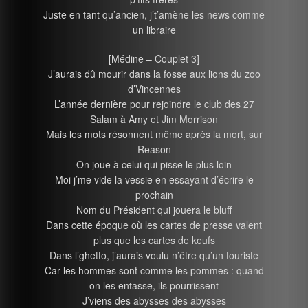
Juste en tant qu’ancien, j’t’amène les news comme
un libraire
[Médine – Couplet 3]
J’aurais dû mourir dans la fosse aux lions du zoo
d’Vincennes
L’année dernière pour rejoindre le club des 27
Salam à Amy et Jim Morrison
Mais les mots résonnent même après la mort, sur
Reason
On joue à celui qui pisse le plus loin
Moi j’me vide la vessie en essayant d’écrire le
prochain
Nom du Président qui jouera le bluff
Dans cette époque où les cartes de presse valent
plus que les cartes de keufs
Dans l’ghetto, j’aurais voulu n’être qu’un touriste
Car les hommes sont comme les pommes : quand
on les entasse, ils pourrissent
J’viens des abysses des abysses