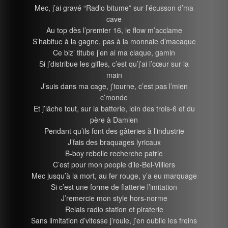
Mec, j’ai gravé “Radio bitume” sur l’écusson d’ma
cave
Au top dès l’premier 16, le flow m’acclame
S’habitue à la gagne, pas à la monnaie d’macaque
Ce biz’ titube j’en ai ma claque, gamin
Si j’distribue les gifles, c’est qu’j’ai l’cœur sur la
main
J’suis dans ma cage, j’tourne, c’est pas l’mien
c’monde
Et j’lâche tout, sur la batterie, loin des trois-6 et du
père à Damien
Pendant qu’ils font des gâteries à l’industrie
J’fais des braquages lyricaux
B-boy rebelle recherche patrie
C’est pour mon people d’le-Bel-Villiers
Mec jusqu’à la mort, au fer rouge, y’a eu marquage
Si c’est une forme de flatterie l’imitation
J’remercie mon style hors-norme
Relais radio station et piraterie
Sans limitation d’vitesse j’roule, j’en oublie les freins