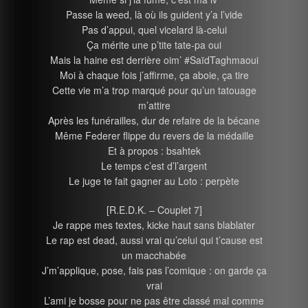
Passe la weed, là où ils guident y’a l’vide
Pas d’appui, quel vicelard là-celui
Ça mérite une p’tite tate-pa oui
Mais la haine est derrière oim’ #SaïdTaghmaoui
Moi à chaque fois j’affirme, ça aboie, ça tire
Cette vie m’a trop marqué pour qu’un tatouage
m’attire
Après les funérailles, dur de refaire de la bécane
Même Federer flippe du revers de la médaille
Et à propos : bsahtek
Le temps c’est d’l’argent
Le juge te fait gagner au Loto : perpète
[R.E.D.K. – Couplet 7]
Je rappe mes textes, kicke haut sans blablater
Le rap est dead, aussi vrai qu’celui qui t’cause est
un macchabée
J’m’applique, pose, fais pas l’comique : on garde ça
vrai
L’ami je bosse pour ne pas être classé mal comme