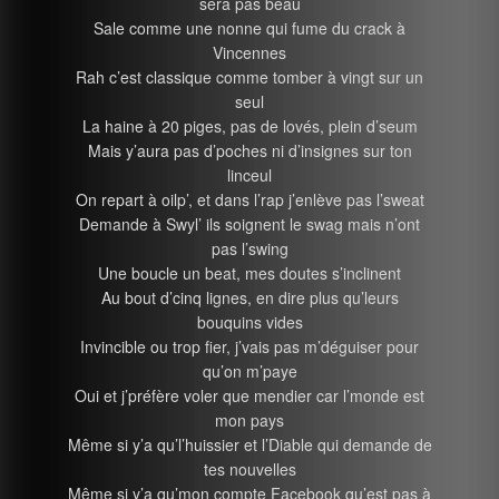
sera pas beau
Sale comme une nonne qui fume du crack à
Vincennes
Rah c’est classique comme tomber à vingt sur un
seul
La haine à 20 piges, pas de lovés, plein d’seum
Mais y’aura pas d’poches ni d’insignes sur ton
linceul
On repart à oilp’, et dans l’rap j’enlève pas l’sweat
Demande à Swyl’ ils soignent le swag mais n’ont
pas l’swing
Une boucle un beat, mes doutes s’inclinent
Au bout d’cinq lignes, en dire plus qu’leurs
bouquins vides
Invincible ou trop fier, j’vais pas m’déguiser pour
qu’on m’paye
Oui et j’préfère voler que mendier car l’monde est
mon pays
Même si y’a qu’l’huissier et l’Diable qui demande de
tes nouvelles
Même si y’a qu’mon compte Facebook qu’est pas à