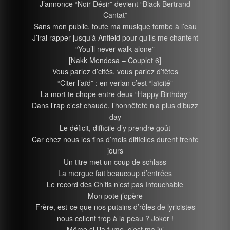
J’annonce “Noir Désir” devient “Black Bertrand
Cantat”
Sans mon public, toute ma musique tombe à l’eau
J’irai rapper jusqu’à Anfield pour qu’ils me chantent
“You’ll never walk alone”
[Nakk Mendosa – Couplet 6]
Vous parlez d’cités, vous parlez d’fêtes
“Citer l’aïd” : en verlan c’est “laïcité”
La mort te chope entre deux “Happy Birthday”
Dans l’rap c’est chaudé, l’honnêteté n’a plus d’buzz
day
Le déficit, difficile d’y prendre goût
Car chez nous les fins d’mois difficiles durent trente
jours
Un titre met un coup de schlass
La morgue fait beaucoup d’entrées
Le record des Ch’tis n’est pas Intouchable
Mon pote j’opère
Frère, est-ce que nos putains d’rôles de lyricistes
nous collent trop à la peau ? Joker !
Même si j’la fume, c’est ma iv’