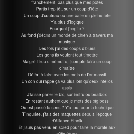
franchement, pas plus que mes potes
Partis trop tôt, sur un coup d’tête
Un coup d’couteau ou une balle en pleine tête
Y’a plus d’logique
Pourquoi j’cogite ?
Au fond j’décris un monde de chien à travers ma
musique
Des fois j’ai des coups d’blues
Les gens ils veulent tout t’mettre
Malgré l’trou d’mémoire, j’compte faire un coup
d’maître
Détèr’ à faire avec les mots de l’or massif
Un con qui rappe ça va plus loin qu’deux intellos
assis
J’laisse parler le bic, sur instru ou beatbox
En restant authentique je mets des big boss
Où est passé le sens ? Y’a tout pour la technique
T’inquiète, j’fais des maquettes depuis l’époque
d’Alliance Ethnik
Et j’suis pas venu en scred pour faire la morale aux
p’tits frères