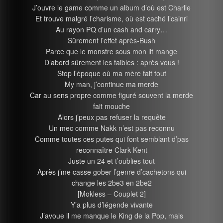
J’ouvre le game comme un album d’où est Charlie
Et trouve malgré l’charisme, où est caché l’cainri
Au rayon PQ d’un cash and carry…
Sûrement l’effet après-Bush
Parce que le monstre sous mon lit mange
D’abord sûrement les faibles : après vous !
Stop l’époque où ma mère fait tout
My man, j’continue ma merde
Car au sens propre comme figuré souvent la merde
fait mouche
Alors j’peux pas refuser la requête
Un mec comme Nakk n’est pas reconnu
Comme toutes ces putes qui font semblant d’pas
reconnaître Clark Kent
Juste un 24 et t’oublies tout
Après j’me casse gober l’genre d’cachetons qui
change les 2be3 en 2be2
[Mokless – Couplet 2]
Y’a plus d’légende vivante
J’avoue il me manque le King de la Pop, mais