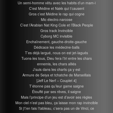
Un semi-homme vêtu avec les habits d’un mam-i
C’est Médine et Nakk qui t’causent
Gros c’est Médine le rap qui cogne
Mic électro-narcose
C’est l’Arabian Nat King Cole et l’Black People
Gros track Invincible
Cyborg MC invisible
Enchaînement, gauche-droite-gauche
Dédicace les médecine-balls
T’es déjà largué, nous on est jet-lagués
Tuons-les tous, Dieu fera l’tri entre les chars
ennemis, les chars alliés
J’suis dans les charts ça y est
Armure de Seiya et tchatche de Marseillais
[Jeff Le Nerf – Couplet 4]
T’étonne pas qu’leur game saigne
Étouffé par ses rêves, il saigne
Mais l’principe d’un jeu est d’avoir ses règles
Mon ciel n’est pas bleu, ça laisse mon rap invincible
Si j’t’en fais l’tableau, c’sera pas un de Vinci, ce