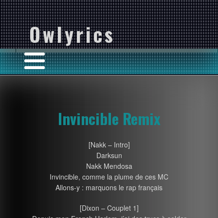
Owlyrics
Invincible Remix
[Nakk – Intro]
Darksun
Nakk Mendosa
Invincible, comme la plume de ces MC
Allons-y : marquons le rap français
[Dixon – Couplet 1]