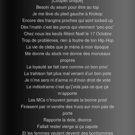
[Couplet unique]
Besoin du seum pour être au top
Je me lève du pied gauche à Krokop
Encore des frangins proches qui sont locked up
Dès l’matin c’est les porcs qui viennent “poc-poc”
Chez nous les keufs fêtent Noël le 17 Octobre
Trop de problèmes, rien à foutre de ton Hip-Hop
La vie de clebs que je mène à mon époque
Me donne du stock me donne des morceaux
propres
La loyauté se fait rare comme un bon proc’
La trahison fait plus mal venant d’un bon pote
Je n’me sers ni d’arme ni d’mon droit de vote
Le mélodrame c’est qu’j’vois pas ce que ça
m’apporte
Les MCs n’trouvent jamais la bonne prod
Finissent par m’vendre des trucs sur mon pas de
porte
Rapporte la dote, divorce
Fallait rester vierge si ça capote
Et les femmes veulent devenir des bonhommes