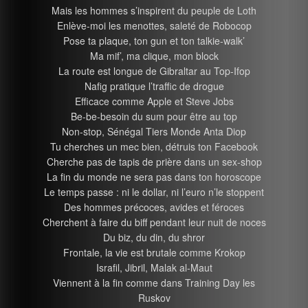
Mais les hommes s’inspirent du peuple de Loth
Enlève-moi les menottes, saleté de Robocop
Pose ta plaque, ton gun et ton talkie-walk’
Ma mif’, ma clique, mon block
La route est longue de Gibraltar au Top-Ifop
Nafig pratique l’traffic de drogue
Efficace comme Apple et Steve Jobs
Be-be-besoin du sum pour être au top
Non-stop, Sénégal Tiers Monde Anta Diop
Tu cherches un mec bien, détruis ton Facebook
Cherche pas de tapis de prière dans un sex-shop
La fin du monde ne sera pas dans ton horoscope
Le temps passe : ni le dollar, ni l’euro n’le stoppent
Des hommes précoces, avides et féroces
Cherchent à faire du biff pendant leur nuit de noces
Du biz, du din, du shror
Frontale, la vie est brutale comme Krokop
Israfil, Jibril, Malak al-Maut
Viennent à la fin comme dans Training Day les
Ruskov