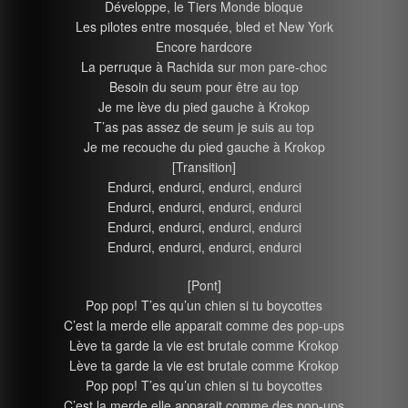
Développe, le Tiers Monde bloque
Les pilotes entre mosquée, bled et New York
Encore hardcore
La perruque à Rachida sur mon pare-choc
Besoin du seum pour être au top
Je me lève du pied gauche à Krokop
T’as pas assez de seum je suis au top
Je me recouche du pied gauche à Krokop
[Transition]
Endurci, endurci, endurci, endurci
Endurci, endurci, endurci, endurci
Endurci, endurci, endurci, endurci
Endurci, endurci, endurci, endurci
[Pont]
Pop pop! T’es qu’un chien si tu boycottes
C’est la merde elle apparait comme des pop-ups
Lève ta garde la vie est brutale comme Krokop
Lève ta garde la vie est brutale comme Krokop
Pop pop! T’es qu’un chien si tu boycottes
C’est la merde elle apparait comme des pop-ups