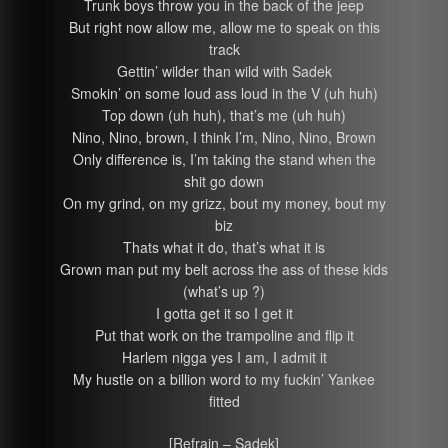
Trunk boys throw you in the back of the jeep
But right now allow me, allow me to speak on this
track
Gettin’ wilder than wild with Sadek
Smokin’ on some loud ass loud in the V (uh huh)
Top down (uh huh), that’s me (uh huh)
Nino, Nino, brown, I think I’m, Nino, Nino, Brown
Only difference is, I’m taking the stand when the
shit go down
On my grind, on my grizz, bout my money, bout my
biz
Thats what it do, that’s what it is
Grown man put my belt across the ass of these kids
(what’s up ?)
I gotta get it so I get it
Put that work on the trampoline and flip it
Harlem nigga yes I am, I admit it
My hustle on a billion word to my fuckin’ Yankee
fitted
[Refrain – Sadek]