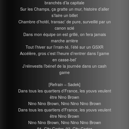
branchés d’la capitale
Sur les Champs, ça gratte un mur, histoire d’aller
s’faire un billet
Chambre d’hotêl, transac’ de pure, surveillé par un
canon scié
Dans mon équipe on est grillé, on fera jamais
marche arrière
Tout l’hiver sur l’rrain-té, l’été sur un GSXR
Accélère, gros c’est l’heure d’rentrer dans l’game
en casse-bel’
J’réinvestis l’bénef de la journée dans un cash
game
[Refrain – Sadek]
Dans tous les quartiers d’France, les youvs veulent
être Nino Brown
Nino Nino Brown, Nino Nino Nino Brown
Dans tous les quartiers d’France, les youvs veulent
être Nino Brown
Nino Nino Brown, Nino Nino Nino Brown
91, City Carter, 92, City Carter