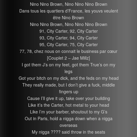
Nino Nino Brown, Nino Nino Nino Brown
Dans tous les quartiers d’France, les youvs veulent
être Nino Brown
Nino Nino Brown, Nino Nino Nino Brown
91, City Carter, 92, City Carter
93, City Carter, 94, City Carter
95, City Carter, 75, City Carter
77, 78, chez nous on connait le business par cœur
[Couplet 2 – Jae Millz]
I got them J’s on my feet, got them True’s on my
legs
Got your bitch on my dick, and the feds on my head
They really made, but I don’t give a fuck, middle
fingers up
Cause I’ll give it up, take over your building
Like it’s the Carter, hot metal to your head
Like I’m your barber, shoutout to my G’s
Out in Paris, hold a nigga down when a nigga
overseas
My nigga ???? said throw in the seats