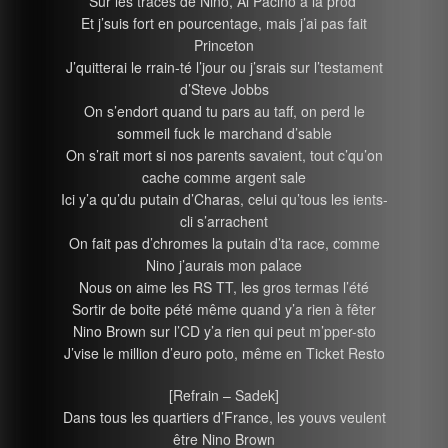
Sur les traces de Nino, Al Pacino à la prod’
Et j’suis fort en pourcentage, mais j’ai pas fait
Princeton
J’quitterai le rrain-té l’jour ou j’srais sur l’testament
d’Steve Jobbs
On s’endort quand tu pars au taff, on perd le
sommeil fuck le marchand d’sable
On s’rait mort si nos parents savaient, tout c’qu’on
cache comme argent sale
Ici y’a qu’du putain d’Charas, celui qu’tous les ients-
cli s’arrachent
On fait pas d’chromes la putain d’ta race, comme
Nino j’aurais mon palace
Nous on aime les RS TT, les gros termas l’été
Sortir de boite pété même quand y’a rien à fêter
Nino Brown sur l’CD y’a rien qui peut m’pper-sto
J’vise le million d’euro poto, même en Ticket Resto
[Refrain – Sadek]
Dans tous les quartiers d’France, les youvs veulent
être Nino Brown