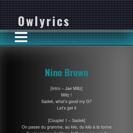
Owlyrics
Nino Brown
[Intro – Jae Millz]
Millz !
Sadek, what’s good my G?
Let’s get it
[Couplet 1 – Sadek]
On passe du gramme, au kilo, du kilo à la tonne