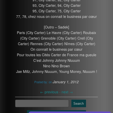
93, City Carter, 94, City Carter
95, City Carter, 75, City Carter
77, 78, chez nous on connait le business par cœur
[Outro – Sadek]
Paris (City Carter) Le Havre (City Carter) Roubaix
(City Carter) Grenoble (City Carter) Creil (City
Carter) Rennes (City Carter) Nîmes (City Carter)
On connait le business par cœur
Pour toutes les Cités Carter de France ma gueule
C’est Johnny Johnny Niuuum
Nino Nino Brown
Jae Millz, Johnny Niuuum, Young Money, Niuuum !
January 1, 2012
Posted by:
on
←
previous -
next
→
Search