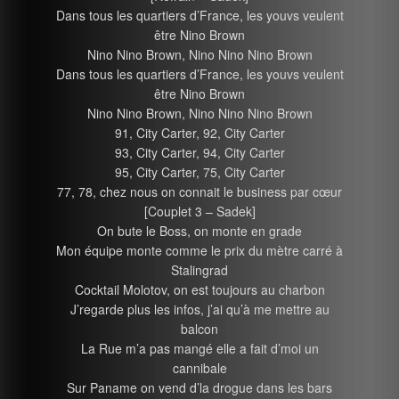
Dans tous les quartiers d’France, les youvs veulent
être Nino Brown
Nino Nino Brown, Nino Nino Nino Brown
Dans tous les quartiers d’France, les youvs veulent
être Nino Brown
Nino Nino Brown, Nino Nino Nino Brown
91, City Carter, 92, City Carter
93, City Carter, 94, City Carter
95, City Carter, 75, City Carter
77, 78, chez nous on connait le business par cœur
[Couplet 3 – Sadek]
On bute le Boss, on monte en grade
Mon équipe monte comme le prix du mètre carré à
Stalingrad
Cocktail Molotov, on est toujours au charbon
J’regarde plus les infos, j’ai qu’à me mettre au
balcon
La Rue m’a pas mangé elle a fait d’moi un
cannibale
Sur Paname on vend d’la drogue dans les bars