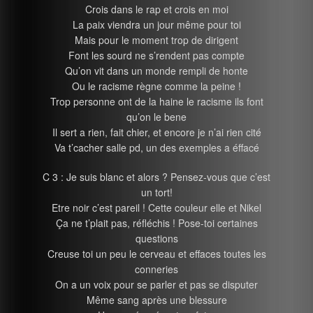
Crois dans le rap et crois en moi
La paix viendra un jour même pour toi
Mais pour le moment trop de dirigent
Font les sourd ne s’rendent pas compte
Qu’on vit dans un monde rempli de honte
Ou le racisme règne comme la peine !
Trop personne ont de la haine le racisme ils font
qu’on le bene
Il sert a rien, fait chier, et encore je n’ai rien cité
Va t’cacher salle pd, un des exemples a éffacé
C 3 : Je suis blanc et alors ? Pensez-vous que c’est
un tort!
Etre noir c’est pareil ! Cette couleur elle et Nikel
Ça ne t’plait pas, réfléchis ! Pose-toi certaines
questions
Creuse toi un peu le cerveau et effaces toutes les
conneries
On a un voix pour se parler et pas se disputer
Même sang après une blessure