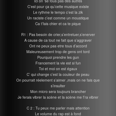
Ici on ‘se fous pas des autres
C’est pour ça qu’cette musique existe
Le rythme le tempo c’est la zik
Un raciste c’est comme un moustique
Ca t’fais chier et ca te pique
R1 : Pas besoin de crier,s’entretuer,s’enerver
A cause de ca tout ne fait que s’aggraver
Ont ne peux pas etre tous d’accord
Maleureusement trop de gens ont tord
Pourquoi prendre les gun
Francement la vie est si fun
Toi et moi on est égaux
C’ qui change c’est la couleur de peau
On pourrait réelement s’aimer ,mais on ne fais que
s’insulter
Mon micro sera toujours brancher
Je ferais vibrer la scène et la scène me f’ra vibrer
C 2 : Tu peux me parler mais attention
Le volume du rap est à fond