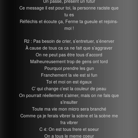
Un passé, présent un futur
Ce message il est pour toi, la personne raciste que
tu es
Réfléchis et écoute ça, Ferme ta gueule et rejoins-
moi !
R2 : Pas besoin de crier, s’entretuer, s’énerver
À cause de tous ca ca ne fait que s’aggraver
On ne peut pas être tous d’accord
Malheureusement trop de gens ont tord
Pourquoi prendre les gun
Franchement la vie est si fun
Toi et moi on est égaux
C’ qui change c’est la couleur de peau
On pourrait réellement s’aimer, mais on ne fais que
s’insulter
Toute ma vie mon micro sera branché
Comme ça je ferais vibrer la scène et la scène me
fra vibrer
C 4: On est tous frere et soeur
On a tous le meme coeur