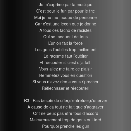
Je m’exprime par la musique
C’est pour le fun par pour le fric
Moi je ne me moque de personne
Car c’est une lecon que je donne
À tous ces facho de racistes
Qui se moquent de tous
L’union fait la force
Les gens l’oublies trop facilement
Le racisme faut l’oublier
Et réecouter si c’est d’ja fait!
Vous allez me faire ce plaisir
Remmetez vous en question
Si vous n’avez rien a vous r’procher
Réflechisser et réecouter!
R3 : Pas besoin de crier,s’entretuer,s’enerver
A cause de ca tout ne fait que s’aggraver
Ont ne peux pas etre tous d’accord
Maleureusement trop de gens ont tord
Pourquoi prendre les gun