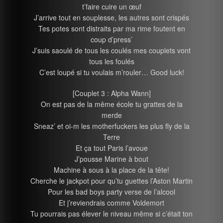
t’faire cuire un œuf
J’arrive tout en souplesse, les autres sont crispés
Tes potes sont distraits par ma rime foutent en
coup d’press’
J’suis saoulé de tous les coulés mes couplets vont
tous les foulés
C’est loupé si tu voulais m’rouler… Good luck!
[Couplet 3 : Alpha Wann]
On est pas de la même école tu grattes de la
merde
Sneaz’ et oi-m les motherfuckers les plus fly de la
Terre
Et ça tout Paris l’avoue
J’pousse Marine à bout
Machine à sous à la place de la tête!
Cherche le jackpot pour qu’tu guettes l’Aston Martin
Pour les bad boys party verse de l’alcool
Et j’reviendrais comme Voldemort
Tu pourrais pas élever le niveau même si c’était ton