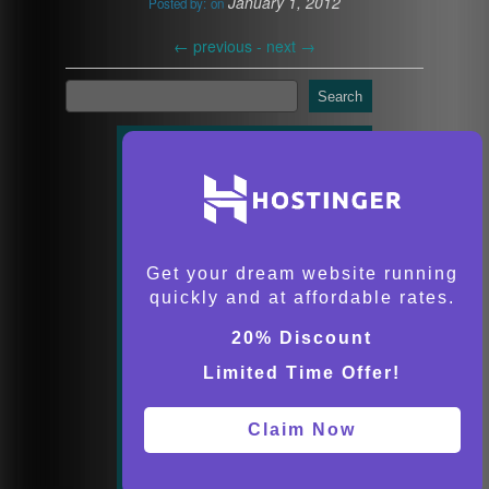
January 1, 2012
Posted by:
on
←
previous -
next
→
Search
Get your dream website running
quickly and at affordable rates.
20% Discount
Limited Time Offer!
Claim Now