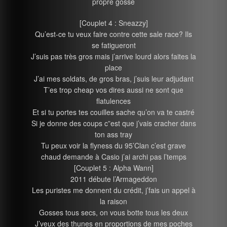
propre gosse
[Couplet 4 : Sneazzy]
Qu’est-ce tu veux faire contre cette sale race? Ils
se fatigueront
J’suis pas très gros mais j’arrive lourd alors faites la
place
J’ai mes soldats, de gros bras, j’suis leur adjudant
T’es trop cheap vos dires aussi ne sont que
flatulences
Et si tu portes tes couilles sache qu’on va te castré
Si je donne des coups c”est que j’vais cracher dans
ton ass tray
Tu peux voir la flyness du 95’Clan c’est grave
chaud demande à Casio j’ai archi pas l’temps
[Couplet 5 : Alpha Wann]
2011 débute l’Armageddon
Les puristes me donnent du crédit, j’fais un appel à
la raison
Gosses tous secs, on vous botte tous les deux
J’veux des thunes en proportions de mes poches