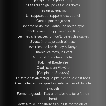
Si t’as du doigté j’te casse les doigts
T’es un acteur, moi
Un rappeur, qui rappe mieux que toi
Ouai tu paieras je sais
Cet enfoiré de Phal, dans une soirée hype
Graille dans un tupperware de tiep’
Les meufs le succès font qu’tu pètes des câbles
J’veux être payé cash pétasse
Avoir les mailles de Jay & Kanye
J’manie les mots, les vers
Même si c’est chaud d’être
Rakim et Baudelaire
Ouai j’suis un Flowète
[Couplet 2 : Sneazzy]
Le titre c’est #Nothing, le pire c’est que c’est nocif
C’est tellement fort que t’es bêtement mort dans le
synopsis
Ferme ta gueule! T’as une haleine à faire fuir un
bœuf
Jettes-toi d’une falaise tu pues la merde ou va