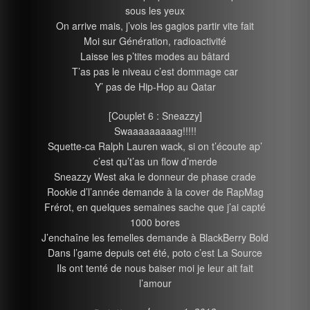
sous les yeux
On arrive mais, j’vois les gagios partir vite fait
Moi sur Génération, radioactivité
Laisse les p’tites modes au bâtard
T’as pas le niveau c’est dommage car
Y’ pas de Hip-Hop au Qatar
[Couplet 6 : Sneazzy]
Swaaaaaaaaag!!!!!
Squette-ca Ralph Lauren wack, si on t’écoute ap’
c’est qu’t’as un flow d’merde
Sneazzy West aka le donneur de phase crade
Rookie d’l’année demande à la cover de RapMag
Frérot, en quelques semaines sache que j’ai capté
1000 bores
J’enchaîne les femelles demande à BlackBerry Bold
Dans l’game depuis cet été, poto c’est La Source
Ils ont tenté de nous baiser moi je leur ait fait
l’amour