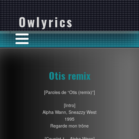
Owlyrics
Otis remix
[Paroles de “Otis (remix)”]
[Intro]
Alpha Wann, Sneazzy West
1995
Regarde mon trône
[Couplet 1 – Alpha Wann]