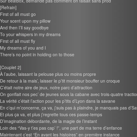
Sur beatbox, demande pas comment on faisait sans prod’
[Refrain]
First of all must go
Your scent upon my pillow
And then I’ll say goodbye
To your whispers in my dreams
First of all must fly
My dreams of you and I
There’s no point in holding on to those
[Couplet 2]
À l’aube, laissant la pelouse plus ou moins propre
De retour à la mais’, laisser le p’tit monsieur bouffer un croque
C’était notre aire de jeux, notre parc d’attraction
On gonflait nos pec’ de jeunes sous la cabane avec trois-quatre tracti
La vérité c’était l’action pour les p’tits d’Lyon dans la savane
En c’qui m’concerne, ça va, j’suis pas à plaindre, je manquais pas d’S
Et plus ça va, et plus j’regrette tous ces passe-temps
D’imagination débordante, de la magie de l’instant
Loin des “Vas-y t’es pas cap’ !”, une part de ma terre d’enfance
Maintenant c’est “En avant les histoires” en première instance