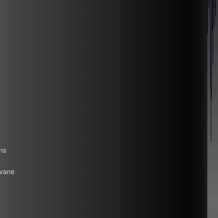
ons
avane