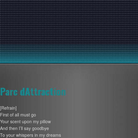
Parc dAttraction
[Refrain]
First of all must go
Your scent upon my pillow
And then I’ll say goodbye
To your whispers in my dreams