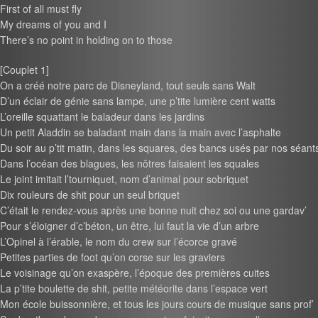
First of all must fly
My dreams of you and I
There’s no point in holding on to those
[Couplet 1]
On a créé notre parc de Disneyland, tout seuls sans Walt
D’un éclair de génie sans lampe, une p’tite lumière cent watts
L’oreille squattant le baladeur dans les jardins
Un petit Aladdin se baladant main dans la main avec l’asphalte
Du soir au p’tit matin, dans les squares, des bancs usés par nos séant
Dans l’océan des blagues, les nôtres faisaient les squales
Le joint imitait l’tourniquet, nom d’animal pour sobriquet
Dix rouleurs de shit pour un seul briquet
C’était le rendez-vous après une bonne nuit chez soi ou une gardav’
Pour s’éloigner d’c’béton, un être, lui faut la vie d’un arbre
L’Opinel à l’érable, le nom du crew sur l’écorce gravé
Petites parties de foot qu’on corse sur les graviers
Le voisinage qu’on exaspère, l’époque des premières cuites
La p’tite boulette de shit, petite météorite dans l’espace vert
Mon école buissonnière, et tous les jours cours de musique sans prof’