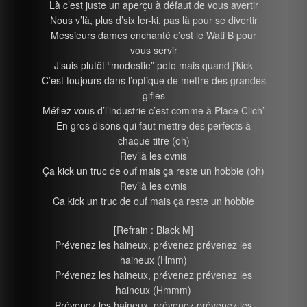
Là c’est juste un aperçu à défaut de vous avertir
Nous v’là, plus d’six ler-ki, pas là pour se divertir
Messieurs dames enchanté c’est le Wati B pour
vous servir
J’suis plutôt “modestie” poto mais quand j’kick
C’est toujours dans l’optique de mettre des grandes
gifles
Méfiez vous d’l’industrie c’est comme à Place Clich’
En gros disons qui faut mettre des perfects à
chaque titre (oh)
Rev’là les ovnis
Ça kick un truc de ouf mais ça reste un hobbie (oh)
Rev’là les ovnis
Ca kick un truc de ouf mais ça reste un hobbie
[Refrain : Black M]
Prévenez les haineux, prévenez prévenez les
haineux (Hmm)
Prévenez les haineux, prévenez prévenez les
haineux (Hmmm)
Prévenez les haineux, prévenez prévenez les