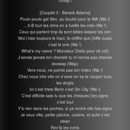
Tchiiip !
[Couplet 5 : Barack Adama]
Poulo poulo gal-Sèn, au boulot pour le WA (Wa !)
…ti-B tout les oims on a fusillé les oids (Wa !)
Ceux qui parlent trop ils sont bêtes laissez les oim
Moi j’vise toujours le haut, le chiffre que j’kiffe ouais
c’est le one (Wa !)
What’s my name ? Monsieur Diallo pour oit (oit)
J’serais jamais ton choriste tu m’verras pas chanter
doowap (Wap)
Vers nous, ne pointe pas ton index (Wa !)
Chez nous très vite on s’vexe on va te couper tous
les doigts
Ici c’est triste Beriz c’est Sin City (Wa !)
C’est difficile sais tu que les chèques j’les signe
c’est tout
Y’à rien dans les poches, si ça rentre vite fais signe
Je veux villa, petite piscine, cuisine, et suite c’est
clean
Rev’là les ovnis