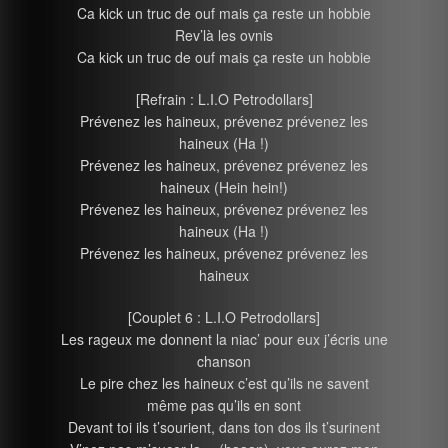
Ca kick un truc de ouf mais ça reste un hobbie
Rev’là les ovnis
Ca kick un truc de ouf mais ça reste un hobbie
[Refrain : L.I.O Petrodollars]
Prévenez les haineux, prévenez prévenez les
haineux (Ha !)
Prévenez les haineux, prévenez prévenez les
haineux (Hein hein!)
Prévenez les haineux, prévenez prévenez les
haineux (Ha !)
Prévenez les haineux, prévenez prévenez les
haineux
[Couplet 6 : L.I.O Petrodollars]
Les rageux me donnent la niac’ pour eux j’écris une
chanson
Le pire chez les haineux c’est qu’ils ne savent
même pas qu’ils en sont
Devant toi ils t’sourient, dans ton dos ils t’surinent