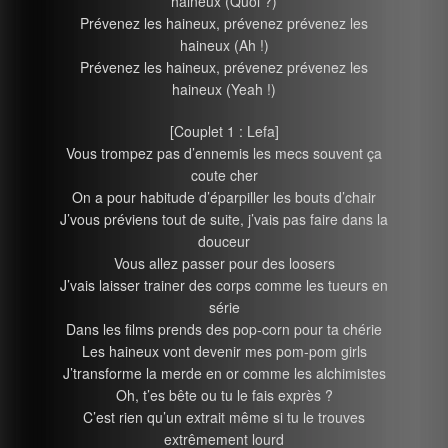
haineux (Quoi ?)
Prévenez les haineux, prévenez prévenez les
haineux (Ah !)
Prévenez les haineux, prévenez prévenez les
haineux (Yeah !)
[Couplet 1 : Lefa]
Vous trompez pas d’ennemis les mecs souvent ça
coute cher
On a pour habitude d’éparpiller les bouts d’chair
J’vous préviens tout de suite, j’vais pas faire dans la
douceur
Vous allez passer pour des loosers
J’vais laisser trainer des corps comme les tueurs en
série
Dans les films prends des pop-corn pour ta chérie
Les haineux vont devenir mes pom-pom girls
J’transforme la merde en or comme les alchimistes
Oh, t’es bête ou tu le fais exprès ?
C’est rien qu’un extrait même si tu le trouves
extrêmement lourd