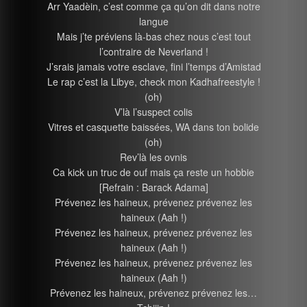
Arr Yaadèin, c’est comme ça qu’on dit dans notre
langue
Mais j’te préviens là-bas chez nous c’est tout
l’contraire de Neverland !
J’srais jamais votre esclave, fini l’temps d’Amistad
Le rap c’est la Libye, check mon Kadhafreestyle !
(oh)
V’là l’suspect colis
Vitres et casquette baissées, WA dans ton bolide
(oh)
Rev’là les ovnis
Ca kick un truc de ouf mais ça reste un hobbie
[Refrain : Barack Adama]
Prévenez les haineux, prévenez prévenez les
haineux (Aah !)
Prévenez les haineux, prévenez prévenez les
haineux (Aah !)
Prévenez les haineux, prévenez prévenez les
haineux (Aah !)
Prévenez les haineux, prévenez prévenez les…