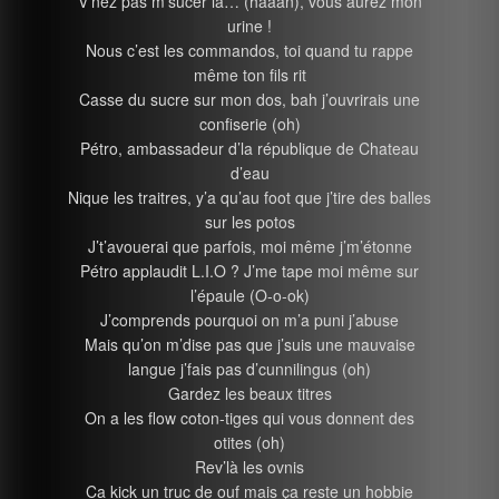
V’nez pas m’sucer la… (haaan), vous aurez mon
urine !
Nous c’est les commandos, toi quand tu rappe
même ton fils rit
Casse du sucre sur mon dos, bah j’ouvrirais une
confiserie (oh)
Pétro, ambassadeur d’la république de Chateau
d’eau
Nique les traitres, y’a qu’au foot que j’tire des balles
sur les potos
J’t’avouerai que parfois, moi même j’m’étonne
Pétro applaudit L.I.O ? J’me tape moi même sur
l’épaule (O-o-ok)
J’comprends pourquoi on m’a puni j’abuse
Mais qu’on m’dise pas que j’suis une mauvaise
langue j’fais pas d’cunnilingus (oh)
Gardez les beaux titres
On a les flow coton-tiges qui vous donnent des
otites (oh)
Rev’là les ovnis
Ca kick un truc de ouf mais ça reste un hobbie