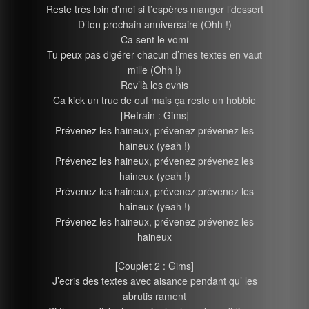
Reste très loin d’moi si t’espères manger l’dessert
D’ton prochain anniversaire (Ohh !)
Ca sent le vomi
Tu peux pas digérer chacun d’mes textes en vaut
mille (Ohh !)
Rev’là les ovnis
Ca kick un truc de ouf mais ça reste un hobbie
[Refrain : Gims]
Prévenez les haineux, prévenez prévenez les
haineux (yeah !)
Prévenez les haineux, prévenez prévenez les
haineux (yeah !)
Prévenez les haineux, prévenez prévenez les
haineux (yeah !)
Prévenez les haineux, prévenez prévenez les
haineux
[Couplet 2 : Gims]
J’ecris des textes avec aisance pendant qu’ les
abrutis rament