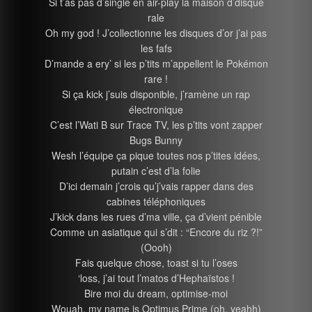
Si t’as pas d’single en air-play la maison d’disque
rale
Oh my god ! J’collectionne les disques d’or j’ai pas
les fafs
D’mande a ery’ si les p’tits m’appellent le Pokémon
rare !
Si ça kick j’suis disponible, j’ramène un rap
électronique
C’est l’Wati B sur Trace TV, les p’tits vont zapper
Bugs Bunny
Wesh l’équipe ça pique toutes nos p’tites idées,
putain c’est d’la folie
D’ici demain j’crois qu’j’vais rapper dans des
cabines téléphoniques
J’kick dans les rues d’ma ville, ça d’vient pénible
Comme un asiatique qui s’dit : “Encore du riz ?!”
(Oooh)
Fais quelque chose, toast si tu l’oses
‘loss, j’ai tout l’matos d’Hephaïstos !
Bire moi du dream, optimise-moi
Wouah, my name is Optimus Prime (oh, yeahh)