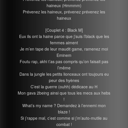
haineux (Hmmmm)
Prévenez les haineux, prévenez prévenez les
haineux
[Couplet 4 : Black M]
Eux ils ont la haine parce que j’suis l’black que les
femmes aiment
Je m’en tape de leur maudit game, ramenez moi
Eminem
Foutu rap, akhi t’as pas compris qu’on faisait pas
l’même
Dans la jungle les petits lionceaux ont toujours eu
peur des hyènes
C’est la guerre (ouhh) dédicace au H
Mon gava 2being ainsi que tous les mecs aux hebs
!
What’s my name ? Demandez à l’ennemi mon
blaze !
Si j’rappe mal, c’est comme si j’m’auto-mutile au
combat !