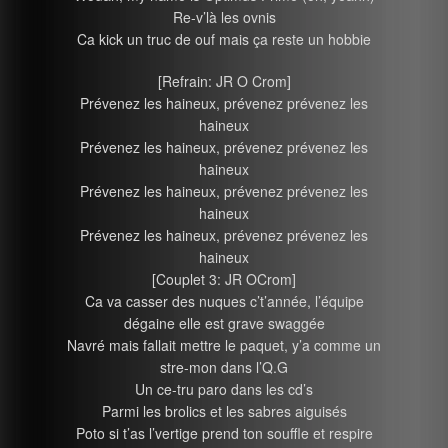
Re-v’là les ovnis
Ca kick un truc de ouf mais ça reste un hobbie
[Refrain: JR O Crom]
Prévenez les haineux, prévenez prévenez les
haineux
Prévenez les haineux, prévenez prévenez les
haineux
Prévenez les haineux, prévenez prévenez les
haineux
Prévenez les haineux, prévenez prévenez les
haineux
[Couplet 3: JR OCrom]
Ca va casser des nuques c’t’année, l’équipe
dégaine elle est grave swaggée
Navré mais fallait mettre le paquet, y’a comme un
stre-mon dans l’Q.G
Un ce-tru paro dans les cd’s
Parmi les brolics et les sabres aiguisés
Poto si t’as l’vertige prend ton souffle et respire