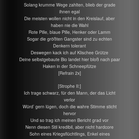
Solang krumme Wege zahlten, blieb der grade
ihnen egal
Die meisten wollen nicht in den Kreislauf, aber
haben nie die Wahl
Rote Pille, blaue Pille, Henker oder Lamm
Sogar die größten Gangster sind zu echten
Denkern tolerant
Deswegen kack ich auf Klischee Grütze
Deine selbstgebaute Bio landet hier bloß nach paar
Haken in der Schneepfütze
[Refrain 2x]
[Strophe II:]
Ich trage schwarz, für den Mann, der das Licht
verlor
Würd’ gern lügen, doch die wahre Stimme sticht
hervor
Und so trag ich meinen Bericht grad vor
Nenn diesen Stil kredibil, aber nicht hardcore
Sohn eines Kriegsflüchtlings, Enkel eines