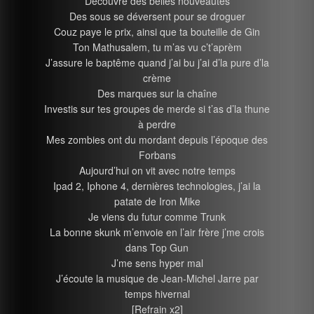
Découvre des belles nouveautés
Des sous se déversent pour se droguer
Couz paye le prix, ainsi que ta bouteille de Gin
Ton Mathusalem, tu m’as vu c’t’aprèm
J’assure le baptême quand j’ai bu j’ai d’la pure d’la
crème
Des marques sur la chaîne
Investis sur tes groupes de merde si t’as d’la thune
à perdre
Mes zombies ont du mordant depuis l’époque des
Forbans
Aujourd’hui on vit avec notre temps
Ipad 2, Iphone 4, dernières technologies, j’ai la
patate de Iron Mike
Je viens du futur comme Trunk
La bonne skunk m’envoie en l’air frère j’me crois
dans Top Gun
J’me sens hyper mal
J’écoute la musique de Jean-Michel Jarre par
temps hivernal
[Refrain x2]