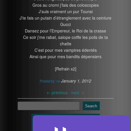
Gros au cromi j’fais des coloscopies
J’suis vraiment un pur Tounsi
J’te fais un putain d’étranglement avec la ceinture
Gucci
Dansez pour l’Empereur, le Roi de la crasse
Ce soir j’me rabat, salope coiffe les poils de ta
chatte
C’est pour mes vampires édentés
Ainsi que pour mes bandits dépensiers
[Refrain x2]
January 1, 2012
Posted by:
on
←
previous -
next
→
Search