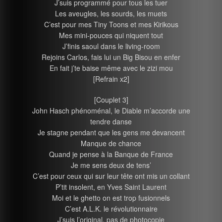
J’suis programmé pour tous les tuer
Les aveugles, les sourds, les muets
C’est pour mes Tiny Toons et mes Kirikous
Mes mini-pouces qui niquent tout
J’finis saoul dans le living-room
Rejoins Carlos, fais lui un Big Bisou en enfer
En fait j’te baise même avec le zizi mou
[Refrain x2]
[Couplet 3]
John Hasch phénoménal, le Diable m’accorde une
tendre danse
Je stagne pendant que les gens me devancent
Manque de chance
Quand je pense à la Banque de France
Je me sens deux de tens’
C’est pour ceux qui sur leur tête ont mis un collant
P’tit insolent, en Yves Saint Laurent
Moi et le ghetto on est trop fusionnels
C’est A.L.K. le révolutionnaire
J’suis l’original, pas de photocopie