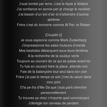
J’suis tombé par terre, c’est la faute à Voltaire
J’ai confiance en sonne-per je charge le revolver
J’ai besoin d’un bol d’air et d’atteindre d’autres
sphères
Frère c’est du tonnerre comme Al Pac’ et Robert
[Couplet 2]
Je vous espionne comme Mark Zuckerberg
J’impressionne les sales fouteurs d’merde
Mes bestioles débarquent sous leurs fenêtres
A la recherche de la couleur verte
Toujours au courant de ce qui se passe avant toi
Tu fuis en courant faire ta place, attends-moi
Fais de la balançoire tout seul dans ton coin
Frère j’ai pas le temps ce soir j’met du seum dans
mon joint
D’la pe-fra d’Me-Da que j’suis parti chercher
personnellement
Tu trouves ça chez n’importe quel commerçant
J’dérègle ton cerveau de perdant