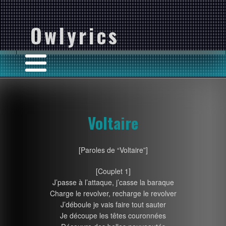
Owlyrics
Voltaire
[Paroles de “Voltaire”]
[Couplet 1]
J’passe à l’attaque, j’casse la baraque
Charge le revolver, recharge le revolver
J’déboule je vais faire tout sauter
Je découpe les têtes couronnées