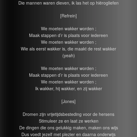
Die mannen waren dieven, ik las het op hiërogliefen
[Refrein]
We moeten wakker worden ;
Maak stappen d’r is plaats voor iedereen
We moeten wakker worden ;
Wie als eerst wakker is, die maakt de rest wakker
(yeah)
We moeten wakker worden ;
Maak stappen d’r is plaats voor iedereen
We moeten wakker worden ;
Ik wakker, hij wakker, en zij wakker
[Jones]
Dromen zijn vrijetijdsbesteding voor de hersens
Stimuleer ze en laat ze werken
De dingen die ons gelukkig maken, maken ons wijs
Dus voedt jezelf met plezier en daarna onderwijs