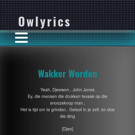
Owlyrics
Wakker Worden
Yeah, Djeewon.. John Jones
Ey, die mensen die drukken tevaak op die
snoozeknop man..
Het is tijd om te grinden.. Geloof in je zelf, en doe
die ding
[Djee]