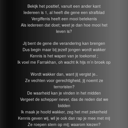
Bekijk het positief, vanuit een ander kant
Iedereen is 1, al heeft die gene een strafblad
Vergiffenis heeft een mooi betekenis
Als iedereen dat doet; weet je dan hoe mooi het
leven is?
Jij bent de gene die verandering kan brengen
Dus begin maar bij jezelf jongen wordt wakker
Kennis is het wapen van je toekomst ;
Ik voel me Farrakhan, oh wacht ik hijs m’n broek op
Wordt wakker dan, want jij vergist je..
Ze vechten voor gerechtigheid, jij noemt ze
terroristen?
De waarheid kan je vinden in het midden
Vergeet de schepper never, das de reden dat we
bidden
Ik maak je hoofd wakker, zeg het met zekerheid
Kennis geven wij, wil je ook dan rap je mee met mij
Ze roepen stem op mij; waarom kiezen?