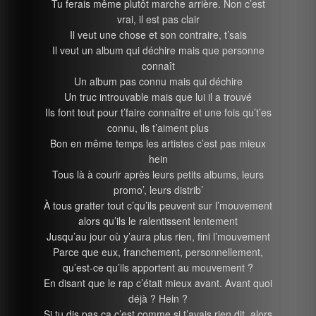
Tu ferais même plutôt marche arrière. Non c’est
vrai, il est pas clair
Il veut une chose et son contraire, t’sais
Il veut un album qui déchire mais que personne
connaît
Un album pas connu mais qui déchire
Un truc introuvable mais que lui il a trouvé
Ils font tout pour t’faire connaître et une fois qu’t’es
connu, ils t’aiment plus
Bon en même temps les artistes c’est pas mieux
hein
Tous là à courir après leurs petits albums, leurs
promo’, leurs distrib’
À tous gratter tout c’qu’ils peuvent sur l’mouvement
alors qu’ils le ralentissent lentement
Jusqu’au jour où y’aura plus rien, fini l’mouvement
Parce que eux, franchement, personnellement,
qu’est-ce qu’ils apportent au mouvement ?
En disant que le rap c’était mieux avant. Avant quoi
déjà ? Hein ?
Si tu dis pas ça c’est comme si t’avais rien dit, alors