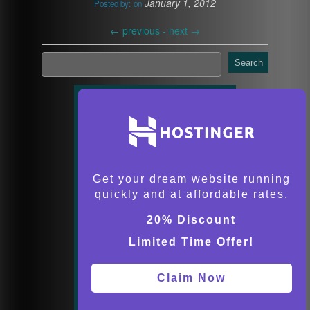
January 1, 2012
Posted by:
on
←
previous -
next
→
Search
Get your dream website running
quickly and at affordable rates.
20% Discount
Limited Time Offer!
Claim Now