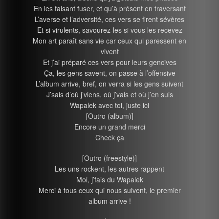
En les faisant fuser, et qu’à présent en traversant
L’averse et l’adversité, ces vers se firent sévères
Et si virulents, savourez-les si vous les recevez
Mon art paraît sans vie car ceux qui paressent en
vivent
Et j’ai préparé ces vers pour leurs gencives
Ça, les gens savent, on passe à l’offensive
L’album arrive, bref, on verra si les gens suivent
J’sais d’où j’viens, où j’vais et où j’en suis
Wapalek avec toi, juste ici
[Outro (album)]
Encore un grand merci
Check ça
[Outro (freestyle)]
Les uns rockent, les autres rappent
Moi, j’fais du Wapalek
Merci à tous ceux qui nous suivent, le premier
album arrive !