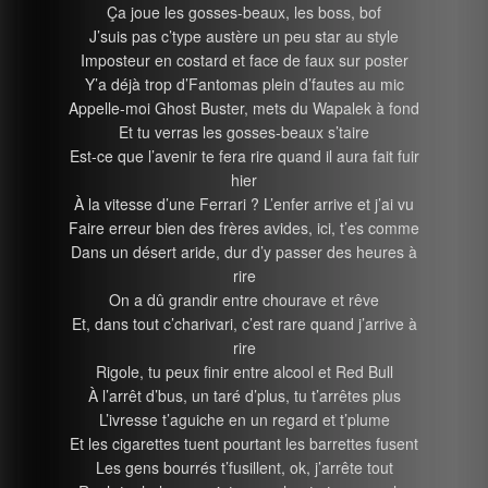
Ça joue les gosses-beaux, les boss, bof
J’suis pas c’type austère un peu star au style
Imposteur en costard et face de faux sur poster
Y’a déjà trop d’Fantomas plein d’fautes au mic
Appelle-moi Ghost Buster, mets du Wapalek à fond
Et tu verras les gosses-beaux s’taire
Est-ce que l’avenir te fera rire quand il aura fait fuir
hier
À la vitesse d’une Ferrari ? L’enfer arrive et j’ai vu
Faire erreur bien des frères avides, ici, t’es comme
Dans un désert aride, dur d’y passer des heures à
rire
On a dû grandir entre chourave et rêve
Et, dans tout c’charivari, c’est rare quand j’arrive à
rire
Rigole, tu peux finir entre alcool et Red Bull
À l’arrêt d’bus, un taré d’plus, tu t’arrêtes plus
L’ivresse t’aguiche en un regard et t’plume
Et les cigarettes tuent pourtant les barrettes fusent
Les gens bourrés t’fusillent, ok, j’arrête tout