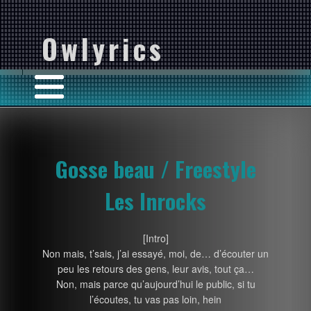
Owlyrics
Gosse beau / Freestyle
Les Inrocks
[Intro]
Non mais, t’sais, j’ai essayé, moi, de… d’écouter un
peu les retours des gens, leur avis, tout ça…
Non, mais parce qu’aujourd’hui le public, si tu
l’écoutes, tu vas pas loin, hein