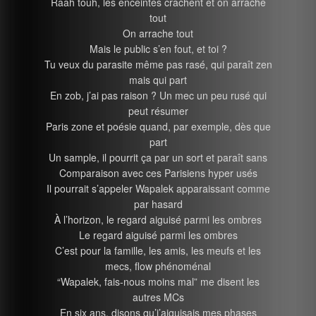
Raah touh, les enceintes crachent et on arrache
tout
On arrache tout
Mais le public s’en fout, et toi ?
Tu veux du parasite même pas rasé, qui paraît zen
mais qui part
En zob, j’ai pas raison ? Un mec un peu rusé qui
peut résumer
Paris zone et poésie quand, par exemple, dès que
part
Un sample, il pourrit ça par un sort et paraît sans
Comparaison avec ces Parisiens hyper usés
Il pourrait s’appeler Wapalek apparaissant comme
par hasard
À l’horizon, le regard aiguisé parmi les ombres
Le regard aiguisé parmi les ombres
C’est pour la famille, les amis, les meufs et les
mecs, flow phénoménal
“Wapalek, fais-nous moins mal” me disent les
autres MCs
En six ans, disons qu’j’aiguisais mes phases