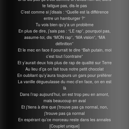
te fatigue pas, dis-le pas
C’est comme si j’disais : “Quelle est la différence
entre un hamburger ?”
Tu vois bien qu’y’a un problème
En plus de dire, j’sais pas : “LE rap”, pourquoi pas,
assume-toi, dis “MON rap”, “MA vision”, “MA
définition”
Et le mec en face il pourrait te dire “Bah putain, moi
c’est tout l’contraire”
Et y’aurait deux fois plus de rap de qualité sur Terre
Au lieu d’ça on fait tous notre petit chocolat
En oubliant qu’y’aura toujours un gars pour préférer
La vanille dégueulasse du mec d’en face, on en est
là
Dans l’rap aujourd’hui, on est trop peu en amont,
mais beaucoup en aval
Et j’tiens à dire que j’trouve pas ça normal, non,
j’trouve pas ça normal
En espérant qu’ce morceau reste dans les annales
[Couplet unique]