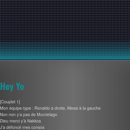
Hey Yo
[Couplet 1]
Mon équipe-type : Ronaldo à droite, Messi à la gauche
Non non y’a pas de Murcielago
Dieu merci y’à Nakkos
J’a défoncé mes consos