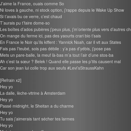
J’aime la France, ouais comme So
Ni loves à gauche, ni stock option, j’rappe depuis le Wake Up Show
Si t’avais bu ce verre, c’est chaud
T’aurais pu t’faire dome-so
Les boîtes d’ados pubères j’peux plus, j’m’oriente plus vers d’autres c
On mange du ferme ici, pas des yaourts crari bio t’sais
En France le Noir qu’ils kiffent : Yannick Noah, car il vit aux States
Fais pas l’teubé, sois pas débile : y’a pas d’yébis, j’pose pas
Mets un pare-balle, la meuf là-bas m’a tout l’air d’une stos-ba
Ah c’est ta sœur ? Belek ! Quand elle passe les p’tits causent mal
Car son jean lui colle trop aux seufs #Levi’sStraussKahn
[Refrain x2]
Hey yo
La dalle, lèche-vitrine à Amsterdam
Hey yo
Passé midnight, le Sheitan a du charme
Hey yo
Tu sais j’aimerais tant sécher tes larmes
Hey yo