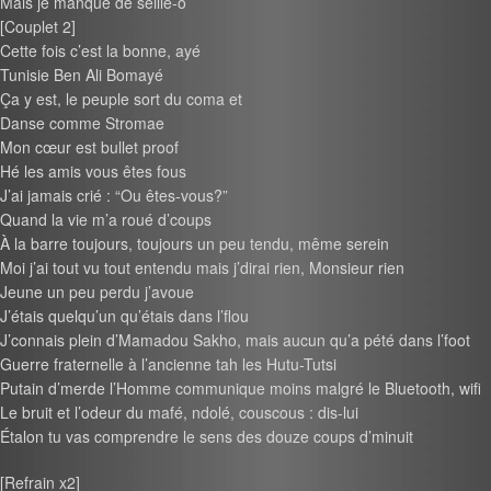
Mais je manque de seille-o
[Couplet 2]
Cette fois c’est la bonne, ayé
Tunisie Ben Ali Bomayé
Ça y est, le peuple sort du coma et
Danse comme Stromae
Mon cœur est bullet proof
Hé les amis vous êtes fous
J’ai jamais crié : “Ou êtes-vous?”
Quand la vie m’a roué d’coups
À la barre toujours, toujours un peu tendu, même serein
Moi j’ai tout vu tout entendu mais j’dirai rien, Monsieur rien
Jeune un peu perdu j’avoue
J’étais quelqu’un qu’étais dans l’flou
J’connais plein d’Mamadou Sakho, mais aucun qu’a pété dans l’foot
Guerre fraternelle à l’ancienne tah les Hutu-Tutsi
Putain d’merde l’Homme communique moins malgré le Bluetooth, wifi
Le bruit et l’odeur du mafé, ndolé, couscous : dis-lui
Étalon tu vas comprendre le sens des douze coups d’minuit
[Refrain x2]