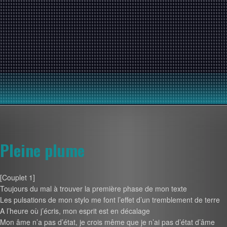
Pleine plume
[Couplet 1]
Toujours du mal à trouver la première phase de mon texte
Les pulsations de mon stylo me font l’effet d’un tremblement de terre
A l’heure où j’écris, mon esprit est en décalage
Mon âme n’a pas d’état, je crois même que je n’ai pas d’état d’âme