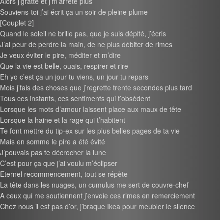
Alors j’gratte et j’m’arrête plus
Souviens-toi j’ai écrit ça un soir de pleine plume
[Couplet 2]
Quand le soleil ne brille pas, que je suis dépité, j’écris
J’ai peur de perdre la main, de ne plus débiter de rimes
Je veux éviter le pire, méditer et m’dire
Que la vie est belle, ouais, respirer et rire
Eh yo c’est ça un jour tu viens, un jour tu repars
Mois j’fais des choses que j’regrette trente secondes plus tard
Tous ces instants, ces sentiments qui t’obsèdent
Lorsque les mots d’amour laissent place aux maux de tête
Lorsque la haine et la rage qui t’habitent
Te font mettre du tip-ex sur les plus belles pages de ta vie
Mais en somme le pire a été évité
J’pouvais pas te décrocher la lune
C’est pour ça que j’ai voulu m’éclipser
Eternel recommencement, tout se répète
La tête dans les nuages, un cumulus me sert de couvre-chef
A ceux qui me soutiennent j’envoie ces rimes en remerciement
Chez nous il est pas d’or, j’braque Ikea pour meubler le silence