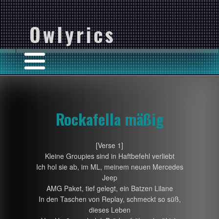
Owlyrics
Rockafella mäßig
[Verse 1]
Kleine Groupies sind in Haftbefehl verliebt
Ich hol sie ab, im ML, meinem neuen Mercedes
Jeep
AMG Paket, tief gelegt, ein Batzen Lilane
In den Taschen von Replay, schmeckt so süß,
dieses Leben