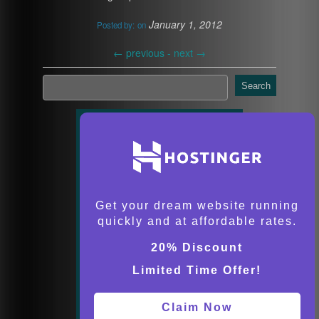
January 1, 2012
Posted by:
on
←
previous -
next
→
Search
Get your dream website running
quickly and at affordable rates.
20% Discount
Limited Time Offer!
Claim Now