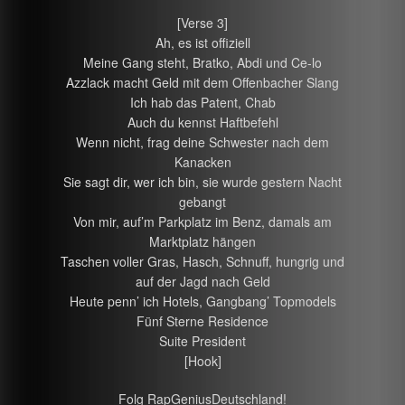
[Verse 3]
Ah, es ist offiziell
Meine Gang steht, Bratko, Abdi und Ce-lo
Azzlack macht Geld mit dem Offenbacher Slang
Ich hab das Patent, Chab
Auch du kennst Haftbefehl
Wenn nicht, frag deine Schwester nach dem
Kanacken
Sie sagt dir, wer ich bin, sie wurde gestern Nacht
gebangt
Von mir, auf’m Parkplatz im Benz, damals am
Marktplatz hängen
Taschen voller Gras, Hasch, Schnuff, hungrig und
auf der Jagd nach Geld
Heute penn’ ich Hotels, Gangbang’ Topmodels
Fünf Sterne Residence
Suite President
[Hook]
Folg RapGeniusDeutschland!