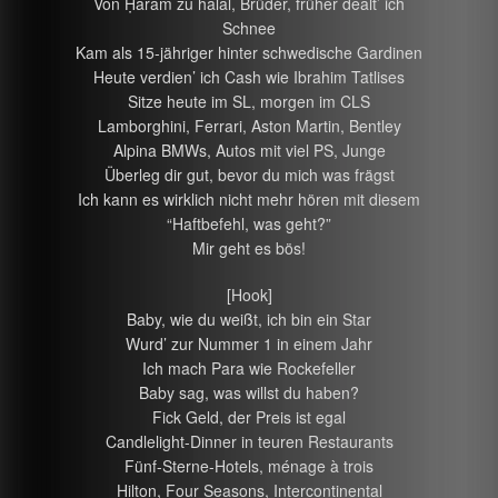
Von Ḥarām zu halal, Brüder, früher dealt’ ich
Schnee
Kam als 15-jähriger hinter schwedische Gardinen
Heute verdien’ ich Cash wie Ibrahim Tatlises
Sitze heute im SL, morgen im CLS
Lamborghini, Ferrari, Aston Martin, Bentley
Alpina BMWs, Autos mit viel PS, Junge
Überleg dir gut, bevor du mich was frägst
Ich kann es wirklich nicht mehr hören mit diesem
“Haftbefehl, was geht?”
Mir geht es bös!
[Hook]
Baby, wie du weißt, ich bin ein Star
Wurd’ zur Nummer 1 in einem Jahr
Ich mach Para wie Rockefeller
Baby sag, was willst du haben?
Fick Geld, der Preis ist egal
Candlelight-Dinner in teuren Restaurants
Fünf-Sterne-Hotels, ménage à trois
Hilton, Four Seasons, Intercontinental