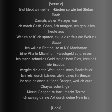
[Verse 2]
Blut klebt an meinen Händen so wie bei Stefan
Raab
Damals als er Metzger war
Ich mach Cash, Chab, fick morgen, ich geb’ alles
heute aus
Warum sollt’ ich sparen, 2-0-12 zerfällt die Welt zu
Staub
Ich will ein Penthouse in NY, Manhattan
Eine Villa in Miami, um Falschgeld zu pressen
Ich mach schnelles Geld mit gelbem Flex, kriminell
wie Escobar
Vergifte die dritte Welt, nenn’ mich Rockefeller
Ich reis’ durch Länder, zieh’ Lines im Benzer
Ihr seid neidisch auf den Banger, weil ich eure
Chayas schwänger’
Meine Ganger, zu hart, macht Terror
Ich schlag dir ‘ne Axt durch deine New Era
[Hook]